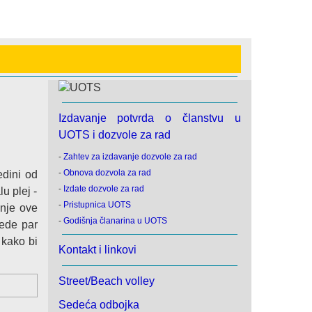
Izdavanje potvrda o članstvu u
UOTS i dozvole za rad
-
Zahtev za izdavanje dozvole za rad
-
Obnova dozvola za rad
edini od
-
Izdate dozvole za rad
u plej -
-
Pristupnica UOTS
enje ove
-
Godišnja članarina u UOTS
rede par
 kako bi
Kontakt i linkovi
Street/Beach volley
Sedeća odbojka