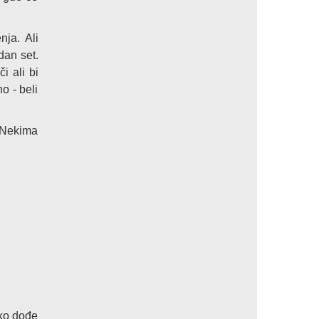
ja. Ali
dan set.
i ali bi
o - beli
. Nekima
iko dođe