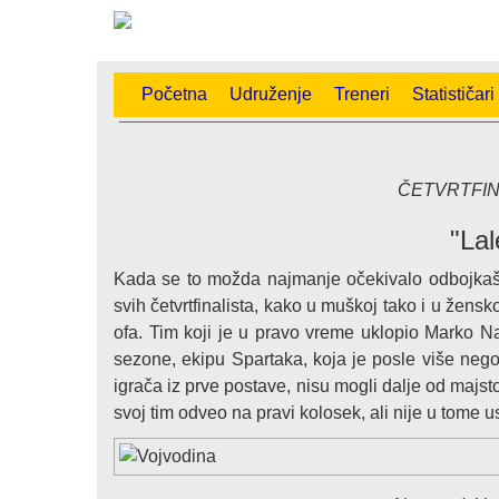
Početna
Udruženje
Treneri
Statističari
ČETVRTFIN
"Lal
Kada se to možda najmanje očekivalo odbojkaši 
svih četvrtfinalista, kako u muškoj tako i u žensko
ofa. Tim koji je u pravo vreme uklopio Marko Na
sezone, ekipu Spartaka, koja je posle više neg
igrača iz prve postave, nisu mogli dalje od majsto
svoj tim odveo na pravi kolosek, ali nije u tome 