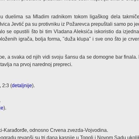
u duelima sa Mladim radnikom tokom ligaškog dela takmičen
 Ivica Jevtić pa su protivniku iz Požarevca prepuštali samo po je
o se opustili što bi tim Vladana Aleksića iskoristio da izjednač
oloženih igrača, bolja forma, "duža klupa" i sve ono što je crven
ekipe, a svaka od njih vidi svoju šansu da se domogne bar finala
tavlja na prvoj narednoj prepreci.
, 2:3 (
detaljnije
).
.
je
).
ki-Karađorđe, odnosno Crvena zvezda-Vojvodina.
Beogradu revanši su tri dana kasnije u Topoli i Novom Sadu ukol