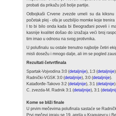
probati da prikažu još bolje partije.
Odbojkaši Crvene zvezde umeli su da kiksnu 
početak plej - ofa je uozbiljio momke koje trenira
I to bi bilo onda kada bi Beograđani poveli i mal
kasnije kvalitet došao do izražaja veći broj rasp
tim imao u odnosu na svog protivnika.
U polufinalu su ostale trenutno najbolje četiri 
misli dosežu i mnogo dalje, ali im se pogled zaus
Rezultati četvrtfinala
Spartak-Vojvodina 3:0 (
detaljnije
), 1:3 (
detaljnije
)
Radnički-VGSK 3:0 (
detaljnije
), 3:0 (
detaljnije
).
Katađorđe-Takovo 3:2 (
detaljnije
), 3:1 (
detaljnije
)
C. zvezda-M. Radnik 3:1 (
detaljnije
), 3:1 (
detaljni
Kome se bliži finale
U prvim mečevima polufinala sastaće se Radnič
Prvi mečevi igraju se 19. aprila u Kragujevcu i 