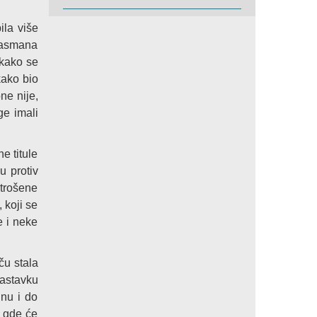
ila više
lasmana
 kako se
kako bio
ne nije,
ge imali
e titule
u protiv
otrošene
 koji se
e i neke
ču stala
nastavku
gnu i do
, gde će