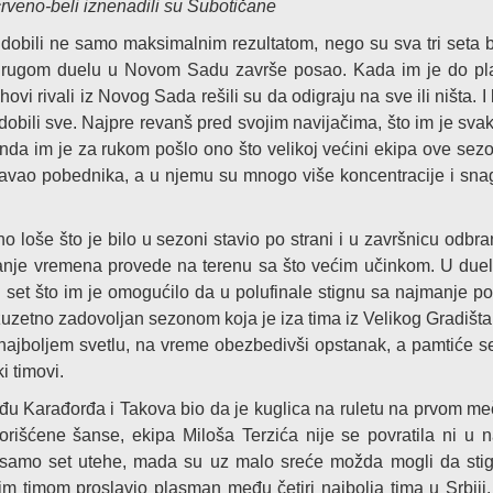
rveno-beli iznenadili su Subotičane
dobili ne samo maksimalnim rezultatom, nego su sva tri seta b
 drugom duelu u Novom Sadu završe posao. Kada im je do p
ovi rivali iz Novog Sada rešili su da odigraju na sve ili ništa. I
obili sve. Najpre revanš pred svojim navijačima, što im je sva
nda im je za rukom pošlo ono što velikoj većini ekipa ove sezo
šavao pobednika, a u njemu su mnogo više koncentracije i sna
 loše što je bilo u sezoni stavio po strani i u završnicu odbran
manje vremena provede na terenu sa što većim učinkom. U duel
 set što im je omogućilo da u polufinale stignu sa najmanje p
zuzetno zadovoljan sezonom koja je iza tima iz Velikog Gradišta,
 najboljem svetlu, na vreme obezbedivši opstanak, a pamtiće s
i timovi.
eđu Karađorđa i Takova bio da je kuglica na ruletu na prvom me
rišćene šanse, ekipa Miloša Terzića nije se povratila ni u 
i samo set utehe, mada su uz malo sreće možda mogli da sti
im timom proslavio plasman među četiri najbolja tima u Srbiji