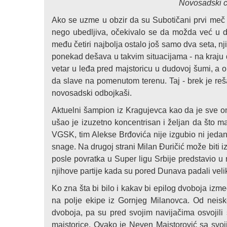
Novosadski c
Ako se uzme u obzir da su Subotičani prvi meč 
nego ubedljiva, očekivalo se da možda već u
među četiri najbolja ostalo još samo dva seta, njih
ponekad dešava u takvim situacijama - na kraju d
vetar u leđa pred majstoricu u dudovoj šumi, a o
da slave na pomenutom terenu. Taj - brek je re
novosadski odbojkaši.
Aktuelni šampion iz Kragujevca kao da je sve ono
ušao je izuzetno koncentrisan i željan da što 
VGSK, tim Alekse Brđovića nije izgubio ni jedan
snage. Na drugoj strani Milan Đuričić može biti i
posle povratka u Super ligu Srbije predstavio u
njihove partije kada su pored Dunava padali velik
Ko zna šta bi bilo i kakav bi epilog dvoboja izm
na polje ekipe iz Gornjeg Milanovca. Od neisko
dvoboja, pa su pred svojim navijačima osvojil
majstorice. Ovako je Neven Majstorović sa svoj