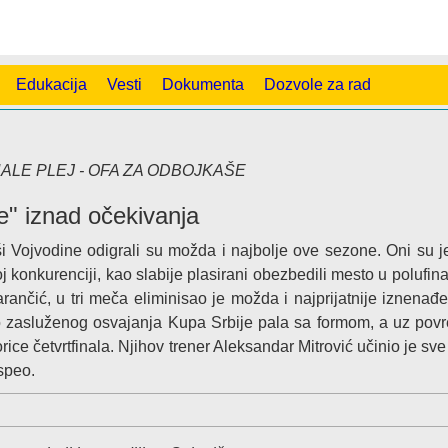
Edukacija
Vesti
Dokumenta
Dozvole za rad
ALE PLEJ - OFA ZA ODBOJKAŠE
e" iznad očekivanja
Vojvodine odigrali su možda i najbolje ove sezone. Oni su j
j konkurenciji, kao slabije plasirani obezbedili mesto u polufinal
rančić, u tri meča eliminisao je možda i najprijatnije iznenađ
o zasluženog osvajanja Kupa Srbije pala sa formom, a uz pov
rice četvrtfinala. Njihov trener Aleksandar Mitrović učinio je sve
uspeo.