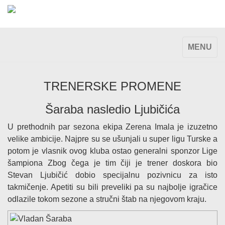
TOGGLE
MENU
NAVIGAT
TRENERSKE PROMENE
Šaraba nasledio Ljubičića
U prethodnih par sezona ekipa Zerena Imala je izuzetno
velike ambicije. Najpre su se ušunjali u super ligu Turske a
potom je vlasnik ovog kluba ostao generalni sponzor Lige
šampiona Zbog čega je tim čiji je trener doskora bio
Stevan Ljubičić dobio specijalnu pozivnicu za isto
takmičenje. Apetiti su bili preveliki pa su najbolje igračice
odlazile tokom sezone a stručni štab na njegovom kraju.