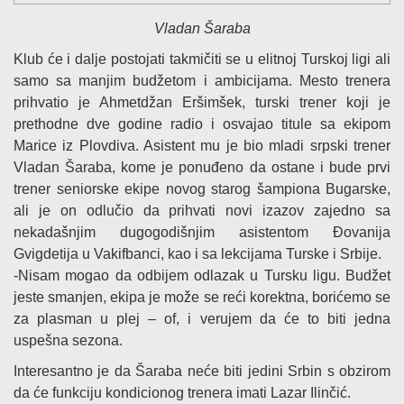
Vladan Šaraba
Klub će i dalje postojati takmičiti se u elitnoj Turskoj ligi ali
samo sa manjim budžetom i ambicijama. Mesto trenera
prihvatio je Ahmetdžan Eršimšek, turski trener koji je
prethodne dve godine radio i osvajao titule sa ekipom
Marice iz Plovdiva. Asistent mu je bio mladi srpski trener
Vladan Šaraba, kome je ponuđeno da ostane i bude prvi
trener seniorske ekipe novog starog šampiona Bugarske,
ali je on odlučio da prihvati novi izazov zajedno sa
nekadašnjim dugogodišnjim asistentom Đovanija
Gvigdetija u Vakifbanci, kao i sa lekcijama Turske i Srbije.
-Nisam mogao da odbijem odlazak u Tursku ligu. Budžet
jeste smanjen, ekipa je može se reći korektna, borićemo se
za plasman u plej – of, i verujem da će to biti jedna
uspešna sezona.
Interesantno je da Šaraba neće biti jedini Srbin s obzirom
da će funkciju kondicionog trenera imati Lazar Ilinčić.