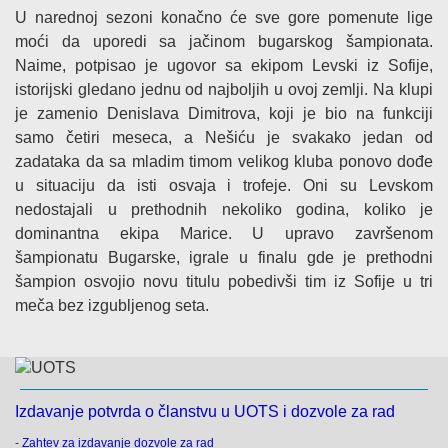
U narednoj sezoni konačno će sve gore pomenute lige
moći da uporedi sa jačinom bugarskog šampionata.
Naime, potpisao je ugovor sa ekipom Levski iz Sofije,
istorijski gledano jednu od najboljih u ovoj zemlji. Na klupi
je zamenio Denislava Dimitrova, koji je bio na funkciji
samo četiri meseca, a Nešiću je svakako jedan od
zadataka da sa mladim timom velikog kluba ponovo dođe
u situaciju da isti osvaja i trofeje. Oni su Levskom
nedostajali u prethodnih nekoliko godina, koliko je
dominantna ekipa Marice. U upravo završenom
šampionatu Bugarske, igrale u finalu gde je prethodni
šampion osvojio novu titulu pobedivši tim iz Sofije u tri
meča bez izgubljenog seta.
Izdavanje potvrda o članstvu u UOTS i dozvole za rad
-
Zahtev za izdavanje dozvole za rad