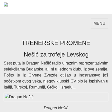
TOGGLE
MENU
NAVIGAT
TRENERSKE PROMENE
Nešić za trofeje Levskog
Šest puta je Dragan Nešić radio u raznim reprezentativnim
selekcijama Bugarske, ali ni u jednom klubu iz ove zemlje.
Pošto je iz Crvene Zvezde otišao u inostranstvo još
početkom ovog veka, njegov klupski CV bio je ispisivan u
Italiji, Turskoj, Rumuniji, Grčkoj, Izraelu...
Dragan Nešić