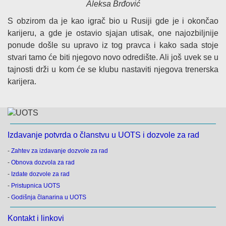
Aleksa Brđović
S obzirom da je kao igrač bio u Rusiji gde je i okončao
karijeru, a gde je ostavio sjajan utisak, one najozbiljnije
ponude došle su upravo iz tog pravca i kako sada stoje
stvari tamo će biti njegovo novo odredište. Ali još uvek se u
tajnosti drži u kom će se klubu nastaviti njegova trenerska
karijera.
Izdavanje potvrda o članstvu u UOTS i dozvole za rad
-
Zahtev za izdavanje dozvole za rad
-
Obnova dozvola za rad
-
Izdate dozvole za rad
-
Pristupnica UOTS
-
Godišnja članarina u UOTS
Kontakt i linkovi