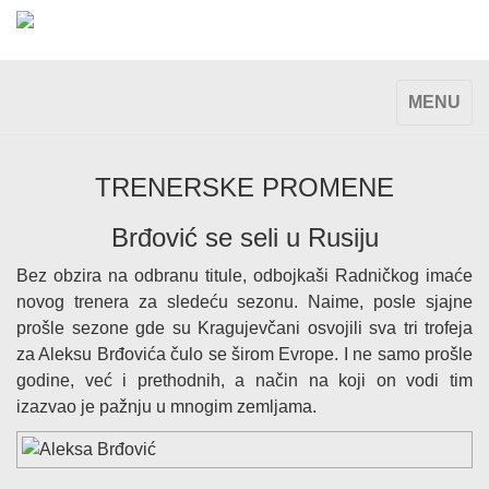
TOGGLE
MENU
NAVIGAT
TRENERSKE PROMENE
Brđović se seli u Rusiju
Bez obzira na odbranu titule, odbojkaši Radničkog imaće
novog trenera za sledeću sezonu. Naime, posle sjajne
prošle sezone gde su Kragujevčani osvojili sva tri trofeja
za Aleksu Brđovića čulo se širom Evrope. I ne samo prošle
godine, već i prethodnih, a način na koji on vodi tim
izazvao je pažnju u mnogim zemljama.